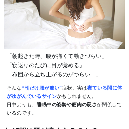
「朝起きた時、腰が痛くて動きづらい」
「寝返りのたびに目が覚める」
「布団から立ち上がるのがつらい…」
そんな
“朝だけ腰が痛い”
症状、実は
寝ている間に体
がゆがんでい
るサイン
かもしれません。
日中よりも、
睡眠中の姿勢や筋肉の硬さ
が関係して
いるのです。